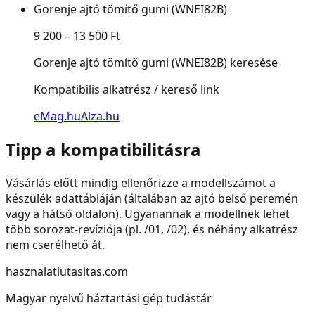
Gorenje ajtó tömítő gumi (WNEI82B)
9 200 – 13 500 Ft
Gorenje ajtó tömítő gumi (WNEI82B) keresése
Kompatibilis alkatrész / kereső link
eMag.hu
Alza.hu
Tipp a kompatibilitásra
Vásárlás előtt mindig ellenőrizze a modellszámot a
készülék adattábláján (általában az ajtó belső peremén
vagy a hátsó oldalon). Ugyanannak a modellnek lehet
több sorozat-revíziója (pl. /01, /02), és néhány alkatrész
nem cserélhető át.
hasznalatiutasitas.com
Magyar nyelvű háztartási gép tudástár