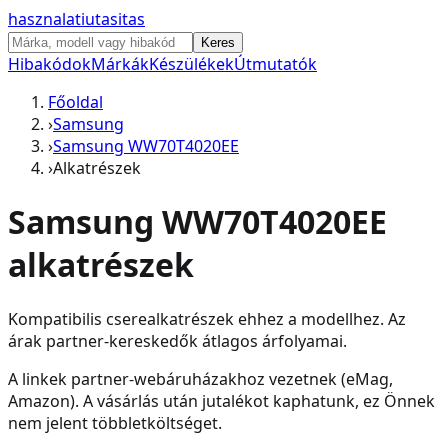
hasznalati
utasitas
Keres
Hibakódok
Márkák
Készülékek
Útmutatók
Főoldal
›
Samsung
›
Samsung WW70T4020EE
›
Alkatrészek
Samsung WW70T4020EE
alkatrészek
Kompatibilis cserealkatrészek ehhez a modellhez. Az
árak partner-kereskedők átlagos árfolyamai.
A linkek partner-webáruházakhoz vezetnek (eMag,
Amazon). A vásárlás után jutalékot kaphatunk, ez Önnek
nem jelent többletköltséget.