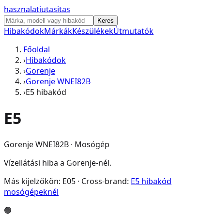
hasznalati
utasitas
Keres
Hibakódok
Márkák
Készülékek
Útmutatók
Főoldal
›
Hibakódok
›
Gorenje
›
Gorenje WNEI82B
›
E5 hibakód
E5
Gorenje WNEI82B
·
Mosógép
Vízellátási hiba a Gorenje-nél.
Más kijelzőkön:
E05
· Cross-brand:
E5
hibakód
mosógép
eknél
🟢