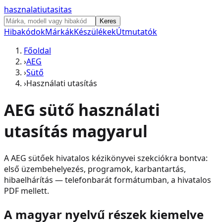
hasznalati
utasitas
Keres
Hibakódok
Márkák
Készülékek
Útmutatók
Főoldal
›
AEG
›
Sütő
›
Használati utasítás
AEG
sütő
használati
utasítás magyarul
A
AEG
sütő
ek hivatalos kézikönyvei szekciókra bontva:
első üzembehelyezés, programok, karbantartás,
hibaelhárítás — telefonbarát formátumban, a hivatalos
PDF mellett.
A magyar nyelvű részek kiemelve