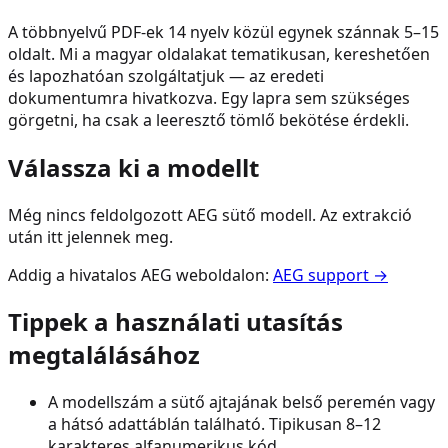
A többnyelvű PDF-ek 14 nyelv közül egynek szánnak 5–15
oldalt. Mi a magyar oldalakat tematikusan, kereshetően
és lapozhatóan szolgáltatjuk — az eredeti
dokumentumra hivatkozva. Egy lapra sem szükséges
görgetni, ha csak a leeresztő tömlő bekötése érdekli.
Válassza ki a modellt
Még nincs feldolgozott
AEG
sütő
modell. Az extrakció
után itt jelennek meg.
Addig a hivatalos
AEG
weboldalon:
AEG
support →
Tippek a használati utasítás
megtalálásához
A modellszám a
sütő
ajtajának belső peremén vagy
a hátsó adattáblán található. Tipikusan 8–12
karakteres alfanumerikus kód.