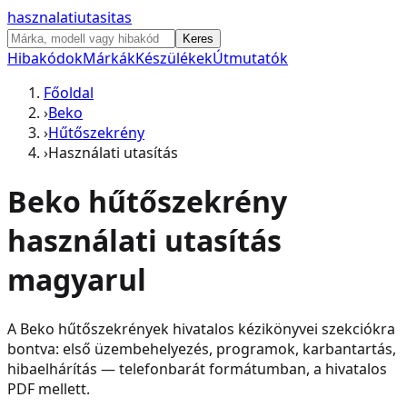
hasznalati
utasitas
Keres
Hibakódok
Márkák
Készülékek
Útmutatók
Főoldal
›
Beko
›
Hűtőszekrény
›
Használati utasítás
Beko
hűtőszekrény
használati utasítás
magyarul
A
Beko
hűtőszekrény
ek hivatalos kézikönyvei szekciókra
bontva: első üzembehelyezés, programok, karbantartás,
hibaelhárítás — telefonbarát formátumban, a hivatalos
PDF mellett.