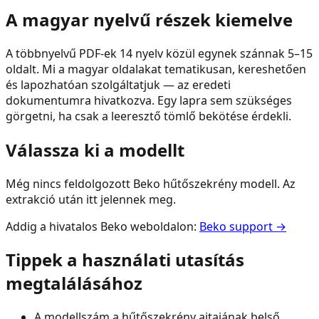
A magyar nyelvű részek kiemelve
A többnyelvű PDF-ek 14 nyelv közül egynek szánnak 5–15
oldalt. Mi a magyar oldalakat tematikusan, kereshetően
és lapozhatóan szolgáltatjuk — az eredeti
dokumentumra hivatkozva. Egy lapra sem szükséges
görgetni, ha csak a leeresztő tömlő bekötése érdekli.
Válassza ki a modellt
Még nincs feldolgozott
Beko
hűtőszekrény
modell. Az
extrakció után itt jelennek meg.
Addig a hivatalos
Beko
weboldalon:
Beko
support →
Tippek a használati utasítás
megtalálásához
A modellszám a
hűtőszekrény
ajtajának belső