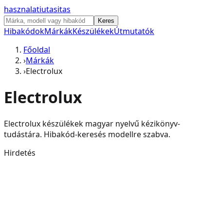
hasznalati
utasitas
Keres
Hibakódok
Márkák
Készülékek
Útmutatók
Főoldal
›
Márkák
›
Electrolux
Electrolux
Electrolux
készülékek magyar nyelvű kézikönyv-
tudástára. Hibakód-keresés modellre szabva.
Hirdetés