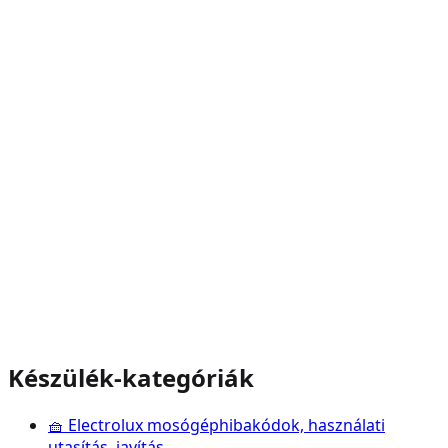
Készülék-kategóriák
🧺
Electrolux
mosógép
hibakódok, használati
utasítás, javítás