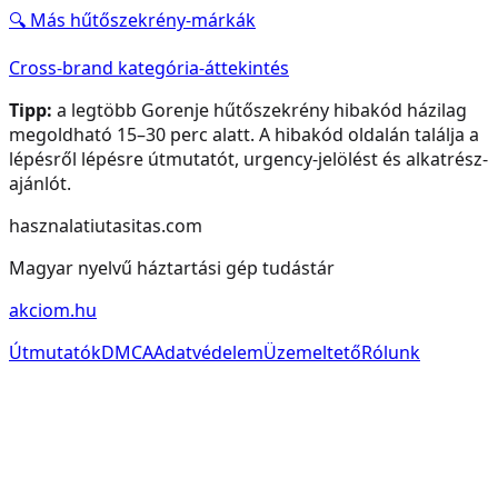
🔍 Más
hűtőszekrény
-márkák
Cross-brand kategória-áttekintés
Tipp:
a legtöbb
Gorenje
hűtőszekrény
hibakód házilag
megoldható 15–30 perc alatt. A hibakód oldalán találja a
lépésről lépésre útmutatót, urgency-jelölést és alkatrész-
ajánlót.
hasznalatiutasitas.com
Magyar nyelvű háztartási gép tudástár
akciom.hu
Útmutatók
DMCA
Adatvédelem
Üzemeltető
Rólunk