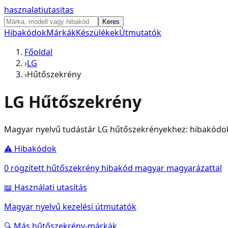
hasznalati
utasitas
Keres
Hibakódok
Márkák
Készülékek
Útmutatók
Főoldal
›
LG
›
Hűtőszekrény
LG
Hűtőszekrény
Magyar nyelvű tudástár
LG
hűtőszekrény
ekhez: hibakódok,
⚠️ Hibakódok
0
rögzített
hűtőszekrény
hibakód magyar magyarázattal
📖 Használati utasítás
Magyar nyelvű kezelési útmutatók
🔍 Más
hűtőszekrény
-márkák