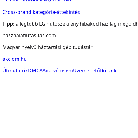
Cross-brand kategória-áttekintés
Tipp:
a legtöbb
LG
hűtőszekrény
hibakód házilag megoldhat
hasznalatiutasitas.com
Magyar nyelvű háztartási gép tudástár
akciom.hu
Útmutatók
DMCA
Adatvédelem
Üzemeltető
Rólunk