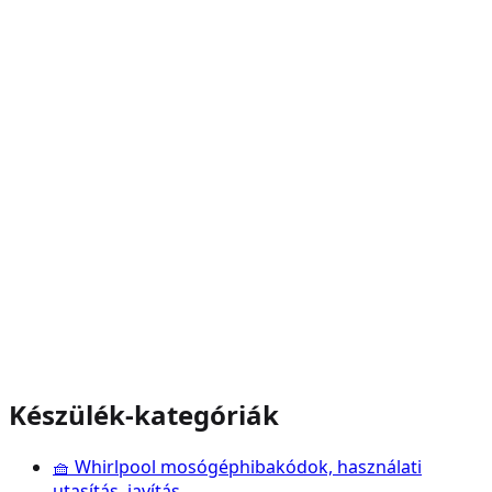
Készülék-kategóriák
🧺
Whirlpool
mosógép
hibakódok, használati
utasítás, javítás