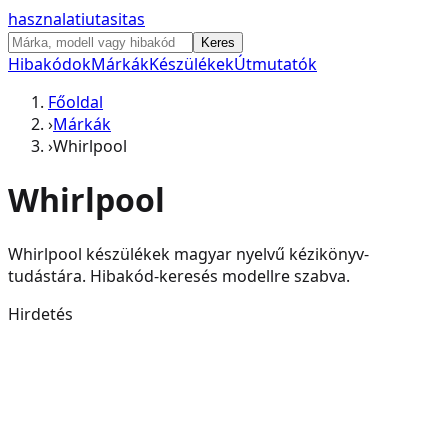
hasznalati
utasitas
Keres
Hibakódok
Márkák
Készülékek
Útmutatók
Főoldal
›
Márkák
›
Whirlpool
Whirlpool
Whirlpool
készülékek magyar nyelvű kézikönyv-
tudástára. Hibakód-keresés modellre szabva.
Hirdetés