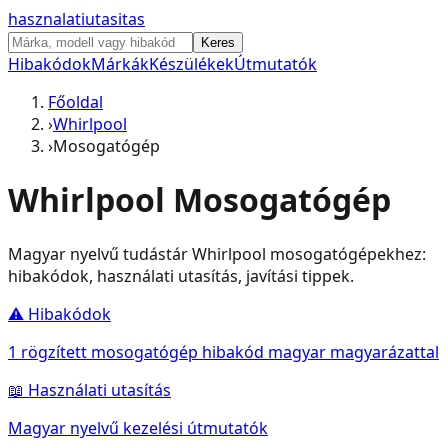
hasznalati
utasitas
Keres
Hibakódok
Márkák
Készülékek
Útmutatók
Főoldal
›
Whirlpool
›
Mosogatógép
Whirlpool
Mosogatógép
Magyar nyelvű tudástár
Whirlpool
mosogatógép
ekhez:
hibakódok, használati utasítás, javítási tippek.
⚠️ Hibakódok
1
rögzített
mosogatógép
hibakód magyar magyarázattal
📖 Használati utasítás
Magyar nyelvű kezelési útmutatók