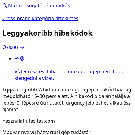
🔍 Más
mosogatógép
-márkák
Cross-brand kategória-áttekintés
Leggyakoribb hibakódok
Összes →
F5
🟢
Vízleeresztési hiba — a mosogatógép nem tudja
kiengedni a vizet.
Tipp:
a legtöbb
Whirlpool
mosogatógép
hibakód házilag
megoldható 15–30 perc alatt. A hibakód oldalán találja a
lépésről lépésre útmutatót, urgency-jelölést és alkatrész-
ajánlót.
hasznalatiutasitas.com
Magyar nyelvű háztartási gép tudástár