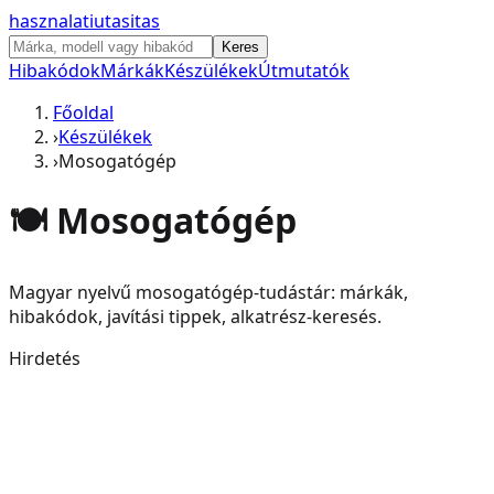
hasznalati
utasitas
Keres
Hibakódok
Márkák
Készülékek
Útmutatók
Főoldal
›
Készülékek
›
Mosogatógép
🍽️
Mosogatógép
Magyar nyelvű
mosogatógép
-tudástár: márkák,
hibakódok, javítási tippek, alkatrész-keresés.
Hirdetés