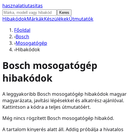
hasznalati
utasitas
Keres
Hibakódok
Márkák
Készülékek
Útmutatók
Főoldal
›
Bosch
›
Mosogatógép
›
Hibakódok
Bosch
mosogatógép
hibakódok
A leggyakoribb
Bosch
mosogatógép
hibakódok magyar
magyarázata, javítási lépésekkel és alkatrész-ajánlóval.
Kattintson a kódra a teljes útmutatóért.
Még nincs rögzített
Bosch
mosogatógép
hibakód.
A tartalom kinyerés alatt áll. Addig próbálja a hivatalos