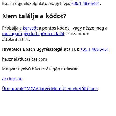
Bosch
ügyfélszolgálatot
vagy hívja:
+36 1 489 5461
.
Nem találja a kódot?
Próbálja a
keresőt
a pontos kóddal, vagy nézze meg a
mosogatógép
-kategória oldalát
cross-brand
áttekintéshez.
Hivatalos
Bosch
ügyfélszolgálat (HU):
+36 1 489 5461
hasznalatiutasitas.com
Magyar nyelvű háztartási gép tudástár
akciom.hu
Útmutatók
DMCA
Adatvédelem
Üzemeltető
Rólunk