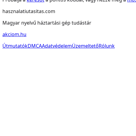
hasznalatiutasitas.com
Magyar nyelvű háztartási gép tudástár
akciom.hu
Útmutatók
DMCA
Adatvédelem
Üzemeltető
Rólunk