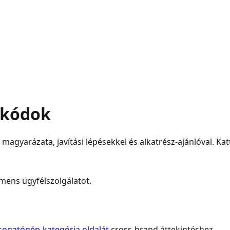
akódok
gyarázata, javítási lépésekkel és alkatrész-ajánlóval. Katt
emens
ügyfélszolgálatot
.
sogatógép
-kategória oldalát
cross-brand áttekintéshez.