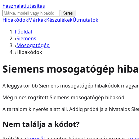
hasznalati
utasitas
Keres
Hibakódok
Márkák
Készülékek
Útmutatók
Főoldal
›
Siemens
›
Mosogatógép
›
Hibakódok
Siemens
mosogatógép
hib
A leggyakoribb
Siemens
mosogatógép
hibakódok magyar ma
Még nincs rögzített
Siemens
mosogatógép
hibakód.
A tartalom kinyerés alatt áll. Addig próbálja a hivatalos
Si
Nem találja a kódot?
Próbálja a
keresőt
a pontos kóddal, vagy nézze meg a
mo